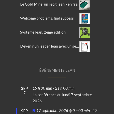
Le Gold Mine, un récit lean - en français
Welcome problems, find success
Système lean. 2ème édition
Devenir un leader lean avec un sensei
ÉVÈNEMENTS LEAN
19 h 00 min
-
21 h 00 min
SEP
7
La conférence du lundi 7 septembre
2026
Mis
17 septembre 2026 @ 0 h 00 min
-
17
SEP