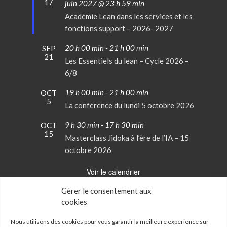
17
en
juin 2027 @ 23 h 59 min
avant
Académie Lean dans les services et les
fonctions support – 2026- 2027
20 h 00 min
-
21 h 00 min
SEP
21
Les Essentiels du lean – Cycle 2026 –
6/8
19 h 00 min
-
21 h 00 min
OCT
5
La conférence du lundi 5 octobre 2026
9 h 30 min
-
17 h 30 min
OCT
15
Masterclass Jidoka à l’ère de l’IA – 15
octobre 2026
Voir le calendrier
Gérer le consentement aux
cookies
Conditions Générales de Vente
Mentions Légales
Nous utilisons des cookies pour vous garantir la meilleure expérience sur