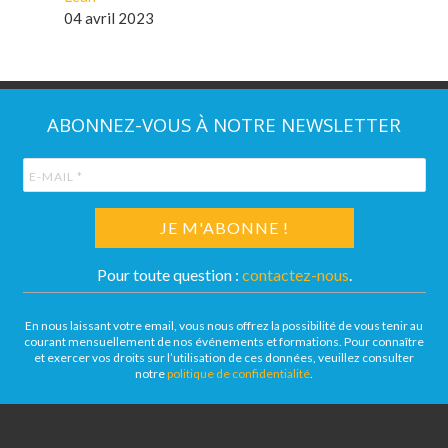
04 avril 2023
ABONNEZ-VOUS À NOTRE NEWSLETTER
Pour toute question :
contactez-nous
.
En nous laissant votre email, vous nous offrez la possibilité de vous tenir au
courant mensuellement de nos événements et formations. Pour connaître
et exercer vos droits sur l’utilisation de ces données, veuillez consulter
notre
politique de confidentialité
.