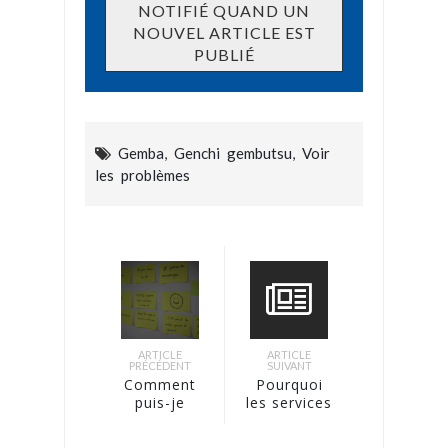
Gemba
,
Genchi gembutsu
,
Voir
les problèmes
ARTICLE
ARTICLE
PRÉCÉDENT
SUIVANT
Comment
Pourquoi
puis-je
les services
utiliser une
informatiques
Obeya pour
échouent