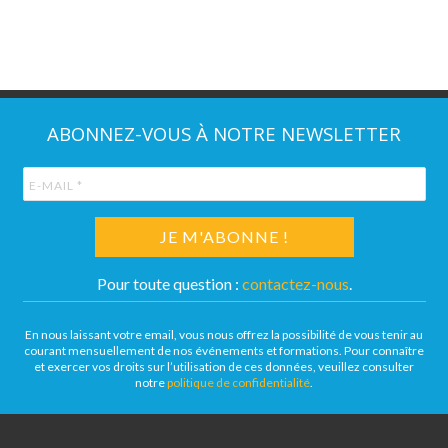
ABONNEZ-VOUS À NOTRE NEWSLETTER
Pour toute question :
contactez-nous
.
En nous laissant votre email, vous nous offrez la possibilité de vous tenir au
courant mensuellement de nos événements et formations. Pour connaître
et exercer vos droits sur l’utilisation de ces données, veuillez consulter
notre
politique de confidentialité
.