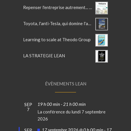
Repenser l'entreprise autrement... avec le lean
Toyota, l'anti-Tesla, qui domine l'automobile
Learning to scale at Theodo Group
LA STRATEGIE LEAN
ÉVÈNEMENTS LEAN
19 h 00 min
-
21 h 00 min
SEP
7
La conférence du lundi 7 septembre
2026
Mis
17 septembre 2026 @ 0 h 00 min
-
17
SEP