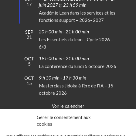
17
en
juin 2027 @ 23 h 59 min
avant
Académie Lean dans les services et les
fonctions support – 2026- 2027
20 h 00 min
-
21 h 00 min
SEP
21
Les Essentiels du lean – Cycle 2026 –
6/8
19 h 00 min
-
21 h 00 min
OCT
5
La conférence du lundi 5 octobre 2026
9 h 30 min
-
17 h 30 min
OCT
15
Masterclass Jidoka à l’ère de l’IA – 15
octobre 2026
Voir le calendrier
Gérer le consentement aux
cookies
Conditions Générales de Vente
Mentions Légales
Nous utilisons des cookies pour vous garantir la meilleure expérience sur