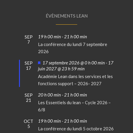
ÉVÈNEMENTS LEAN
19 h 00 min
-
21 h 00 min
SEP
7
La conférence du lundi 7 septembre
2026
Mis
17 septembre 2026 @ 0 h 00 min
-
17
SEP
17
en
juin 2027 @ 23 h 59 min
avant
Académie Lean dans les services et les
fonctions support – 2026- 2027
20 h 00 min
-
21 h 00 min
SEP
21
Les Essentiels du lean – Cycle 2026 –
6/8
19 h 00 min
-
21 h 00 min
OCT
5
La conférence du lundi 5 octobre 2026