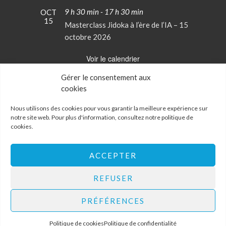
9 h 30 min
-
17 h 30 min
OCT
15
Masterclass Jidoka à l’ère de l’IA – 15
octobre 2026
Voir le calendrier
Gérer le consentement aux
cookies
Conditions Générales de Vente
Mentions Légales
Nous utilisons des cookies pour vous garantir la meilleure expérience sur
notre site web. Pour plus d'information, consultez notre
politique de
cookies
.
Politique de confidentialité
Politique de cookies
Mon Compte
ACCEPTER
Contactez-nous
REFUSER
PRÉFÉRENCES
Institut Lean France
- 34, rue de Bagneaux, 45140 SAINT-
JEAN-DE-LA-RUELLE
Politique de cookies
Politique de confidentialité