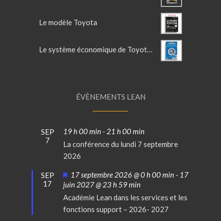
Le modèle Toyota
Le système économique de Toyota - TOME 2
ÉVÈNEMENTS LEAN
19 h 00 min
-
21 h 00 min
SEP
7
La conférence du lundi 7 septembre
2026
Mis
17 septembre 2026 @ 0 h 00 min
-
17
SEP
17
en
juin 2027 @ 23 h 59 min
avant
Académie Lean dans les services et les
fonctions support – 2026- 2027