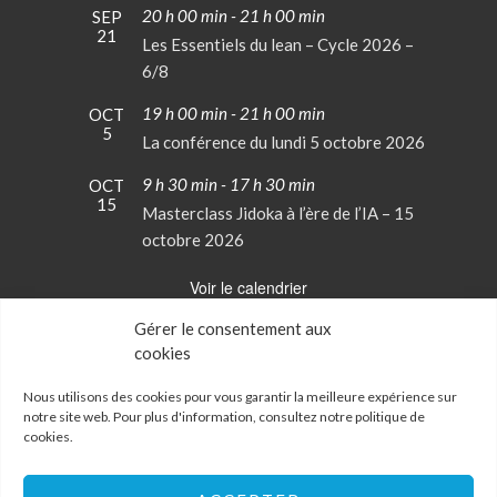
20 h 00 min
-
21 h 00 min
SEP
21
Les Essentiels du lean – Cycle 2026 –
6/8
19 h 00 min
-
21 h 00 min
OCT
5
La conférence du lundi 5 octobre 2026
9 h 30 min
-
17 h 30 min
OCT
15
Masterclass Jidoka à l’ère de l’IA – 15
octobre 2026
Voir le calendrier
Gérer le consentement aux
cookies
Conditions Générales de Vente
Mentions Légales
Nous utilisons des cookies pour vous garantir la meilleure expérience sur
notre site web. Pour plus d'information, consultez notre
politique de
cookies
.
Politique de confidentialité
Politique de cookies
Mon Compte