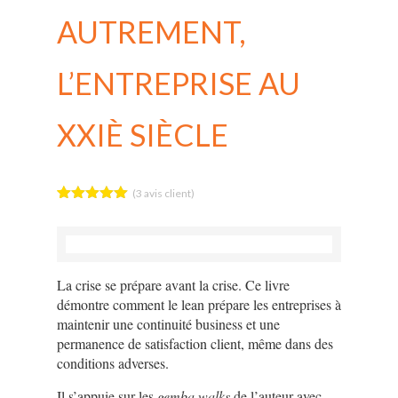
AUTREMENT,
L’ENTREPRISE AU
XXIÈ SIÈCLE
(
3
avis client)
Noté
3
5.00
sur 5
basé sur
notations
client
La crise se prépare avant la crise. Ce livre
démontre comment le lean prépare les entreprises à
maintenir une continuité business et une
permanence de satisfaction client, même dans des
conditions adverses.
Il s’appuie sur les
gemba walks
de l’auteur avec