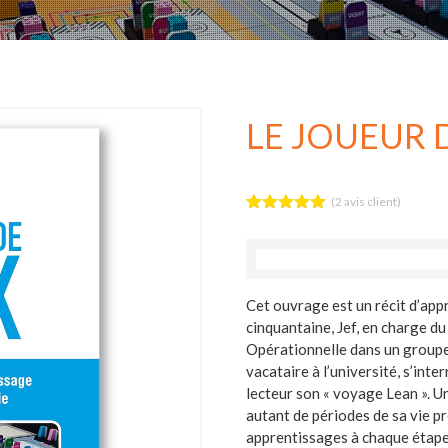
LE JOUEUR 
(
2
avis client)
Noté
2
5.00
sur 5
basé sur
notations
client
Cet ouvrage est un récit d’app
cinquantaine, Jef, en charge d
Opérationnelle dans un groupe
vacataire à l’université, s’inte
lecteur son « voyage Lean ». 
autant de périodes de sa vie p
apprentissages à chaque étape