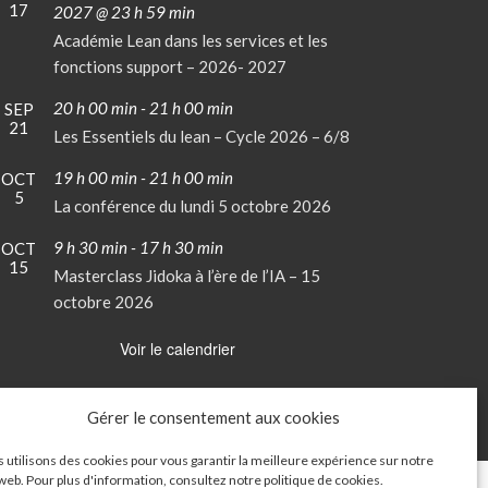
17
en
2027 @ 23 h 59 min
avant
Académie Lean dans les services et les
fonctions support – 2026- 2027
20 h 00 min
-
21 h 00 min
SEP
21
Les Essentiels du lean – Cycle 2026 – 6/8
19 h 00 min
-
21 h 00 min
OCT
5
La conférence du lundi 5 octobre 2026
9 h 30 min
-
17 h 30 min
OCT
15
Masterclass Jidoka à l’ère de l’IA – 15
octobre 2026
Voir le calendrier
Gérer le consentement aux cookies
 utilisons des cookies pour vous garantir la meilleure expérience sur notre
 web. Pour plus d'information, consultez notre
politique de cookies
.