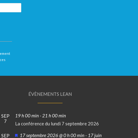
llement
 ces
ÉVÈNEMENTS LEAN
19 h 00 min
-
21 h 00 min
SEP
7
La conférence du lundi 7 septembre 2026
Mis
17 septembre 2026 @ 0 h 00 min
-
17 juin
SEP