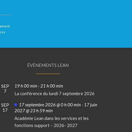
llement
 ces
ÉVÈNEMENTS LEAN
19 h 00 min
-
21 h 00 min
SEP
7
La conférence du lundi 7 septembre 2026
Mis
17 septembre 2026 @ 0 h 00 min
-
17 juin
SEP
17
en
2027 @ 23 h 59 min
avant
Académie Lean dans les services et les
fonctions support – 2026- 2027