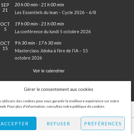
20 h 00 min
-
21 h 00 min
SEP
21
Les Essentiels du lean – Cycle 2026 – 6/8
19 h 00 min
-
21 h 00 min
OCT
5
La conférence du lundi 5 octobre 2026
9 h 30 min
-
17 h 30 min
OCT
15
Masterclass Jidoka à l’ère de l’IA – 15
octobre 2026
Voir le calendrier
Gérer le consentement aux cookies
 utilisons des cookies pour vous garantir la meilleure expérience sur notre
 web. Pour plus d'information, consultez notre
politique de cookies
.
Mon Compte
Contactez-nous
ACCEPTER
REFUSER
PRÉFÉRENCES