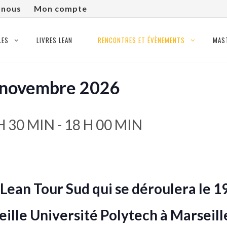
-nous
Mon compte
LES
LIVRES LEAN
RENCONTRES ET ÉVÈNEMENTS
MAS
9 novembre 2026
H 30 MIN
-
18 H 00 MIN
 Lean Tour Sud qui se déroulera le 
ille Université Polytech à Marseill