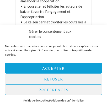
améliorer la coopération.
• Encourager et féliciter les auteurs de
kaizen favorise l’engagement et
l’appropriation.
• Le kaizen permet d’éviter les coûts liés à
la non-qualité et aux investissements
Gérer le consentement aux
inutiles.
cookies
• Un kaizen dans l’équipe A peut générer
une idée nouvelle au sein de l’équipe B si
Nous utilisons des cookies pour vous garantir la meilleure expérience sur
elle a un problème similaire, et c’est ainsi
notre site web. Pour plus d'information, consultez notre
politique de
que le flux de créativité commence, à
cookies
.
condition que la direction le soutienne et
l’encourage.
ACCEPTER
• Le kaizen révèle les défauts de
conception ou les méthodes inadaptées,
REFUSER
et les ingénieurs produits ou fabrication
doivent être encouragés à se rendre sur le
PRÉFÉRENCES
terrain pour constater les conséquences
de leurs décisions et aider à les réparer.
• Le meilleur objet du kaizen est un kaizen
Politique de cookies
Politique de confidentialité
déjà mis en œuvre, car plus vous creusez,