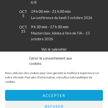
6/8
19 h 00 min
-
21 h 00 min
OCT
5
La conférence du lundi 5 octobre 2026
9 h 30 min
-
17 h 30 min
OCT
15
Masterclass Jidoka à l’ère de l’IA – 15
octobre 2026
Voir le calendrier
Gérer le consentement aux
cookies
Conditions Générales de Vente
Mentions Légales
Nous utilisons des cookies pour vous garantir la meilleure expérience sur
notre site web. Pour plus d'information, consultez notre
politique de
cookies
.
Politique de confidentialité
Politique de cookies
Mon Compte
ACCEPTER
Contactez-nous
REFUSER