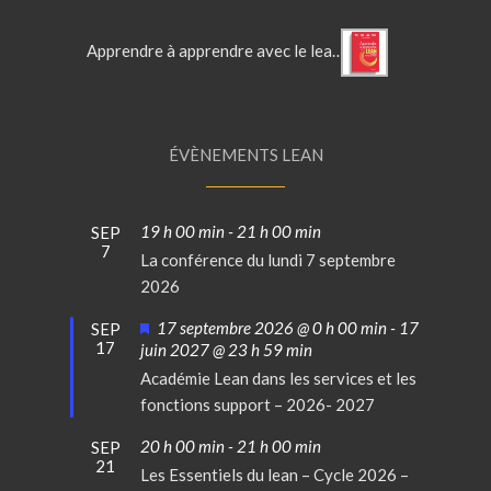
Apprendre à apprendre avec le lean - accélérateur d'intelligence collective
ÉVÈNEMENTS LEAN
19 h 00 min
-
21 h 00 min
SEP
7
La conférence du lundi 7 septembre
2026
Mis
17 septembre 2026 @ 0 h 00 min
-
17
SEP
17
en
juin 2027 @ 23 h 59 min
avant
Académie Lean dans les services et les
fonctions support – 2026- 2027
20 h 00 min
-
21 h 00 min
SEP
21
Les Essentiels du lean – Cycle 2026 –