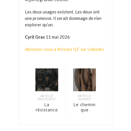
Les deux usages existent. Les deux ont
une promesse. Il serait dommage de n’en
explorer qu’un.
Cyril Gras
11 mai 2026
Abonnez-vous à Articles ILF sur LinkedIn
ARTICLE
ARTICLE
PRÉCÉDENT
SUIVANT
La
Le chemin
résistance
que
des
l’industrie
organisations
mondiale
face au
n’ose pas
lean –
emprunter…