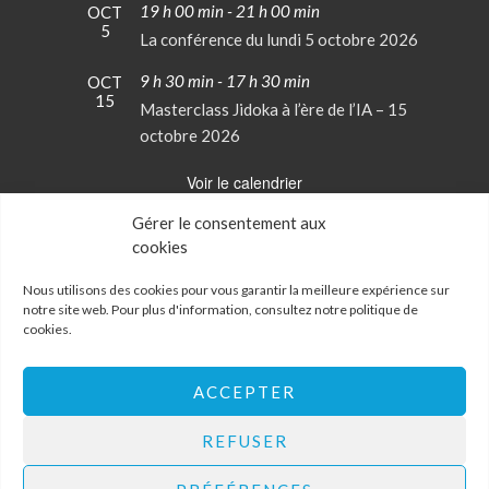
19 h 00 min
-
21 h 00 min
OCT
5
La conférence du lundi 5 octobre 2026
9 h 30 min
-
17 h 30 min
OCT
15
Masterclass Jidoka à l’ère de l’IA – 15
octobre 2026
Voir le calendrier
Gérer le consentement aux
cookies
Conditions Générales de Vente
Mentions Légales
Nous utilisons des cookies pour vous garantir la meilleure expérience sur
notre site web. Pour plus d'information, consultez notre
politique de
cookies
.
Politique de confidentialité
Politique de cookies
Mon Compte
ACCEPTER
Contactez-nous
REFUSER