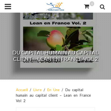
0
DU CAPITAL HUMAIN AU CAPITAL
CLIENT – LEAN EN FRANCE VOL 2
Accueil
/
Livre
/
En Une
/ Du capital
humain au capital client – Lean en France
Vol 2