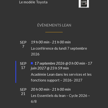
Le modèle Toyota
ÉVÈNEMENTS LEAN
19 h 00 min
-
21 h 00 min
SEP
7
La conférence du lundi 7 septembre
2026
Mis
17 septembre 2026 @ 0 h 00 min
-
17
SEP
17
en
juin 2027 @ 23 h 59 min
avant
Académie Lean dans les services et les
fonctions support – 2026- 2027
20 h 00 min
-
21 h 00 min
SEP
21
Les Essentiels du lean – Cycle 2026 –
6/8