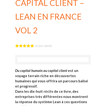
CAPITAL CLIENT –
LEAN EN FRANCE
VOL 2
(
2
avis client)
Noté
2
5.00
sur 5
basé sur
notations
client
Du capital humain au capital client
est un
voyage terrain riche en découvertes
humaines qui vous offrira un parcours balisé
et progressif.
Dans les dix-huit récits de ce livre, des
entreprises très différentes nous montrent
la réponse du système Lean à ces questions