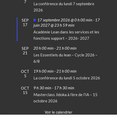
7
La conférence du lundi 7 septembre
2026
Mis
17 septembre 2026 @ 0 h 00 min
-
17
SEP
17
en
juin 2027 @ 23 h 59 min
avant
Académie Lean dans les services et les
fonctions support – 2026- 2027
20 h 00 min
-
21 h 00 min
SEP
21
Les Essentiels du lean – Cycle 2026 –
6/8
19 h 00 min
-
21 h 00 min
OCT
5
La conférence du lundi 5 octobre 2026
9 h 30 min
-
17 h 30 min
OCT
15
Masterclass Jidoka à l’ère de l’IA – 15
octobre 2026
Voir le calendrier