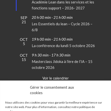
avant
Académie Lean dans les services et les
fonctions support – 2026- 2027
20 h 00 min
-
21 h 00 min
SEP
21
Les Essentiels du lean – Cycle 2026 –
6/8
19 h 00 min
-
21 h 00 min
OCT
5
La conférence du lundi 5 octobre 2026
9 h 30 min
-
17 h 30 min
OCT
15
Masterclass Jidoka à l’ère de l’IA – 15
octobre 2026
Voir le calendrier
Gérer le consentement aux
cookies
Conditions Générales de Vente
Mentions Légales
Nous utilisons des cookies pour vous garantir la meilleure expérience sur
notre site web. Pour plus d'information, consultez notre
politique de