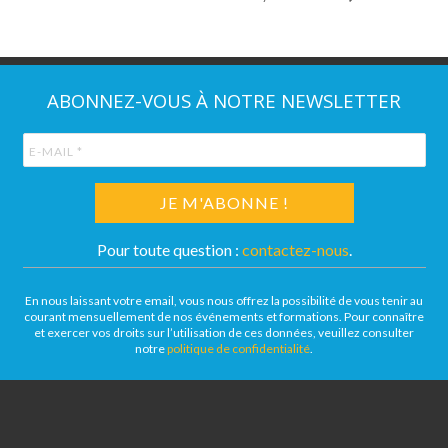
ABONNEZ-VOUS À NOTRE NEWSLETTER
Pour toute question :
contactez-nous
.
En nous laissant votre email, vous nous offrez la possibilité de vous tenir au
courant mensuellement de nos événements et formations. Pour connaître
et exercer vos droits sur l’utilisation de ces données, veuillez consulter
notre
politique de confidentialité
.