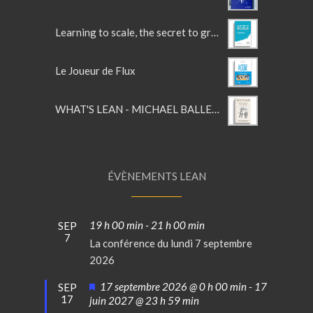
Learning to scale, the secret to growing a fast and resilient company
Le Joueur de Flux
WHAT'S LEAN - MICHAEL BALLE'S LEAN GLOSSARY
ÉVÈNEMENTS LEAN
19 h 00 min
-
21 h 00 min
SEP
7
La conférence du lundi 7 septembre
2026
Mis
17 septembre 2026 @ 0 h 00 min
-
17
SEP
17
en
juin 2027 @ 23 h 59 min