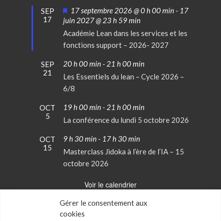
Mis
17 septembre 2026 @ 0 h 00 min
-
17
SEP
17
en
juin 2027 @ 23 h 59 min
avant
Académie Lean dans les services et les
fonctions support – 2026- 2027
20 h 00 min
-
21 h 00 min
SEP
21
Les Essentiels du lean – Cycle 2026 –
6/8
19 h 00 min
-
21 h 00 min
OCT
5
La conférence du lundi 5 octobre 2026
9 h 30 min
-
17 h 30 min
OCT
15
Masterclass Jidoka à l’ère de l’IA – 15
octobre 2026
Voir le calendrier
Gérer le consentement aux
cookies