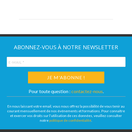
ABONNEZ-VOUS À NOTRE NEWSLETTER
Pour toute question :
contactez-nous
.
En nous laissant votre email, vous nous offrez la possibilité de vous tenir au
courant mensuellement de nos événements et formations. Pour connaître
et exercer vos droits sur l’utilisation de ces données, veuillez consulter
notre
politique de confidentialité
.