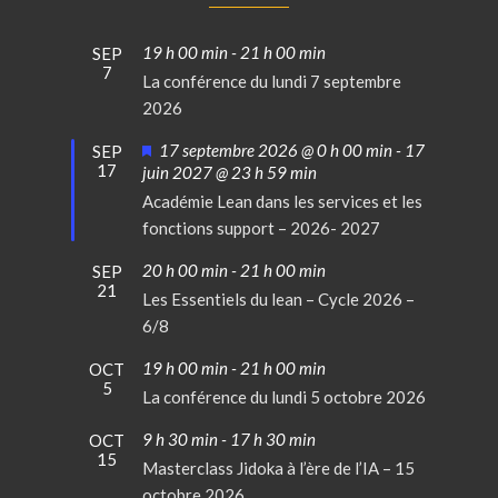
19 h 00 min
-
21 h 00 min
SEP
7
La conférence du lundi 7 septembre
2026
Mis
17 septembre 2026 @ 0 h 00 min
-
17
SEP
17
en
juin 2027 @ 23 h 59 min
avant
Académie Lean dans les services et les
fonctions support – 2026- 2027
20 h 00 min
-
21 h 00 min
SEP
21
Les Essentiels du lean – Cycle 2026 –
6/8
19 h 00 min
-
21 h 00 min
OCT
5
La conférence du lundi 5 octobre 2026
9 h 30 min
-
17 h 30 min
OCT
15
Masterclass Jidoka à l’ère de l’IA – 15
octobre 2026