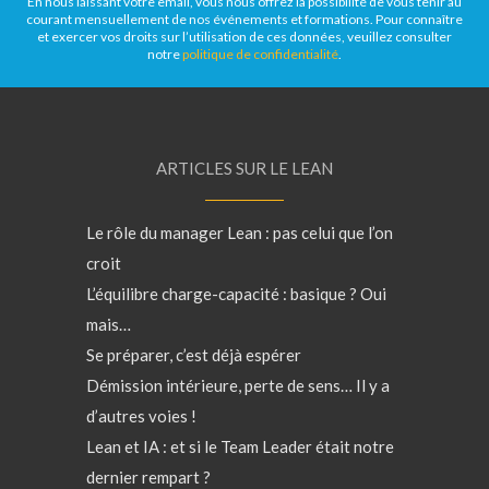
En nous laissant votre email, vous nous offrez la possibilité de vous tenir au
courant mensuellement de nos événements et formations. Pour connaître
et exercer vos droits sur l’utilisation de ces données, veuillez consulter
notre
politique de confidentialité
.
ARTICLES SUR LE LEAN
Le rôle du manager Lean : pas celui que l’on
croit
L’équilibre charge-capacité : basique ? Oui
mais…
Se préparer, c’est déjà espérer
Démission intérieure, perte de sens… Il y a
d’autres voies !
Lean et IA : et si le Team Leader était notre
dernier rempart ?