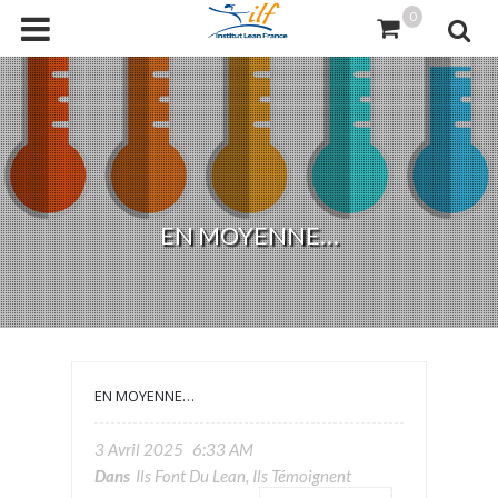
0
EN MOYENNE…
EN MOYENNE…
3 Avril 2025
6:33 AM
Dans
Ils Font Du Lean, Ils Témoignent