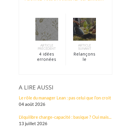
ARTICLE
ARTICLE
PRÉCÉDENT
SUIVANT
4 idées
Relançons
erronées
le
sur la
mouvement
supply
du capital
chain …
humain !
A LIRE AUSSI
Le rôle du manager Lean : pas celui que l’on croit
04 août 2026
L'équilibre charge-capacité : basique ? Oui mais...
13 juillet 2026