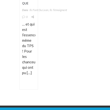
QUE
L’INDUSTRIE
Dans
Ils Font Du Lean, Ils Témoignent
MONDIALE
0
N’OSE
PAS
… et qui
EMPRUNTER…
est
l’essence
même
du TPS
! Pour
les
chanceux
qui ont
pu […]