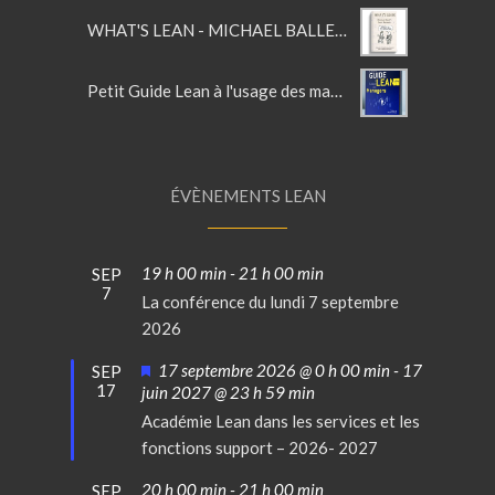
WHAT'S LEAN - MICHAEL BALLE'S LEAN GLOSSARY
Petit Guide Lean à l'usage des managers
ÉVÈNEMENTS LEAN
19 h 00 min
-
21 h 00 min
SEP
7
La conférence du lundi 7 septembre
2026
Mis
17 septembre 2026 @ 0 h 00 min
-
17
SEP
17
en
juin 2027 @ 23 h 59 min
avant
Académie Lean dans les services et les
fonctions support – 2026- 2027
20 h 00 min
-
21 h 00 min
SEP