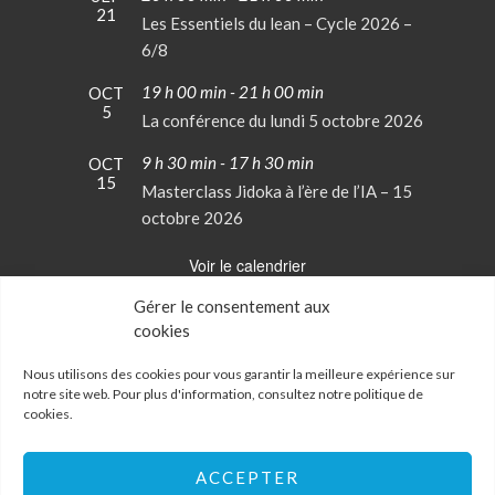
21
Les Essentiels du lean – Cycle 2026 –
6/8
19 h 00 min
-
21 h 00 min
OCT
5
La conférence du lundi 5 octobre 2026
9 h 30 min
-
17 h 30 min
OCT
15
Masterclass Jidoka à l’ère de l’IA – 15
octobre 2026
Voir le calendrier
Gérer le consentement aux
cookies
Conditions Générales de Vente
Mentions Légales
Nous utilisons des cookies pour vous garantir la meilleure expérience sur
notre site web. Pour plus d'information, consultez notre
politique de
cookies
.
Politique de confidentialité
Politique de cookies
Mon Compte
ACCEPTER
Contactez-nous