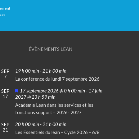
llement
 ces
ÉVÈNEMENTS LEAN
19 h 00 min
-
21 h 00 min
SEP
7
La conférence du lundi 7 septembre 2026
Mis
17 septembre 2026 @ 0 h 00 min
-
17 juin
SEP
17
en
2027 @ 23 h 59 min
avant
Académie Lean dans les services et les
fonctions support – 2026- 2027
20 h 00 min
-
21 h 00 min
SEP
21
Les Essentiels du lean – Cycle 2026 – 6/8