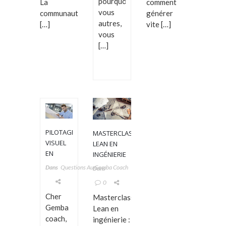
pourquoi
La
comment
vous
communauté
générer
autres,
[…]
vite […]
vous
[…]
PILOTAGE
MASTERCLASS
VISUEL
LEAN EN
EN
INGÉNIERIE
DÉVELOPPEMENT
ANIMÉE PAR
Dans
Questions Au Gemba Coach
Dans
?
OLIVIER
0
SOULIÉ
Cher
Masterclass
Gemba
Lean en
coach,
ingénierie :