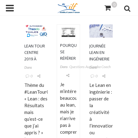
0
POURQUOI
LEAN TOUR
JOURNÉE
SE
CENTRE
LEAN EN
RÉFÉRER
2019 À
INGÉNIERIE
À
ORLÉANS –
Dans
Questions Au Gemba Coach
Dans
Dans
TOYOTA
LE RENDEZ-
0
0
?
VOUS
Je
ANNUEL DES
Thème du
Le Lean en
LEAN’ACTEURS
m’intéresse
#LeanTourCentreVDL19
ingénierie :
beaucoup
« Lean : des
passer de
au lean,
Résultats
la
mais je
mais
créativité
n’arrive
qu’est-ce
à
pas à
que j’ai
l’innovation,
comprendre
appris ? »
ou