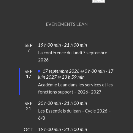
ÉVÈNEMENTS LEAN
19 h 00 min
-
21 h 00 min
SEP
7
La conférence du lundi 7 septembre
2026
Mis
17 septembre 2026 @ 0 h 00 min
-
17
SEP
17
en
juin 2027 @ 23 h 59 min
avant
Académie Lean dans les services et les
fonctions support – 2026- 2027
20 h 00 min
-
21 h 00 min
SEP
21
Les Essentiels du lean – Cycle 2026 –
6/8
19 h 00 min
-
21 h 00 min
OCT