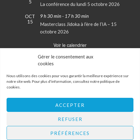
5
La conférence du lundi 5 octobre 2026
9 h 30 min
-
17 h 30 min
OCT
15
Masterclass Jidoka à l’ère de l’IA – 15
octobre 2026
Voir le calendrier
Gérer le consentement aux
cookies
Conditions Générales de Vente
Mentions Légales
Nous utilisons des cookies pour vous garantir la meilleure expérience sur
notre site web. Pour plus d'information, consultez notre
politique de
cookies
.
Politique de confidentialité
Politique de cookies
Mon Compte
ACCEPTER
Contactez-nous
REFUSER
PRÉFÉRENCES
Institut Lean France
- 34, rue de Bagneaux, 45140 SAINT-