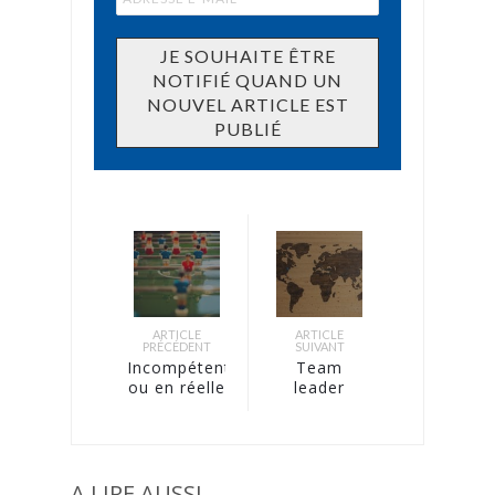
ARTICLE
ARTICLE
PRÉCÉDENT
SUIVANT
Incompétent
Team
ou en réelle
leader
difficulté
d’une
équipe
dispersée
A LIRE AUSSI