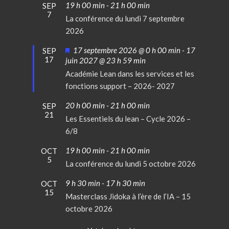
19 h 00 min
-
21 h 00 min
SEP
7
La conférence du lundi 7 septembre
2026
Mis
17 septembre 2026 @ 0 h 00 min
-
17
SEP
17
en
juin 2027 @ 23 h 59 min
avant
Académie Lean dans les services et les
fonctions support – 2026- 2027
20 h 00 min
-
21 h 00 min
SEP
21
Les Essentiels du lean – Cycle 2026 –
6/8
19 h 00 min
-
21 h 00 min
OCT
5
La conférence du lundi 5 octobre 2026
9 h 30 min
-
17 h 30 min
OCT
15
Masterclass Jidoka à l’ère de l’IA – 15
octobre 2026