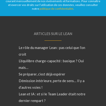
courant mensuellement de nos événements et formations. Pour connaître
et exercer vos droits sur l’utilisation de ces données, veuillez consulter
notre
politique de confidentialité
.
ARTICLES SUR LE LEAN
Le rôle du manager Lean : pas celui que l’on
croit
L’équilibre charge-capacité : basique ? Oui
mais…
Se préparer, c’est déjà espérer
Démission intérieure, perte de sens… Il y a
d’autres voies !
Lean et IA : et si le Team Leader était notre
dernier rempart ?