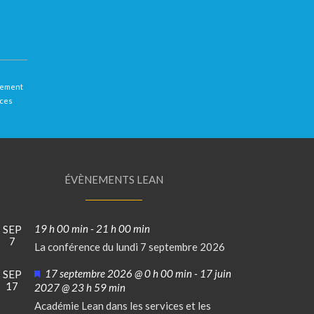
llement
 ces
ÉVÈNEMENTS LEAN
19 h 00 min
-
21 h 00 min
SEP
7
La conférence du lundi 7 septembre 2026
Mis
17 septembre 2026 @ 0 h 00 min
-
17 juin
SEP
17
en
2027 @ 23 h 59 min
avant
Académie Lean dans les services et les