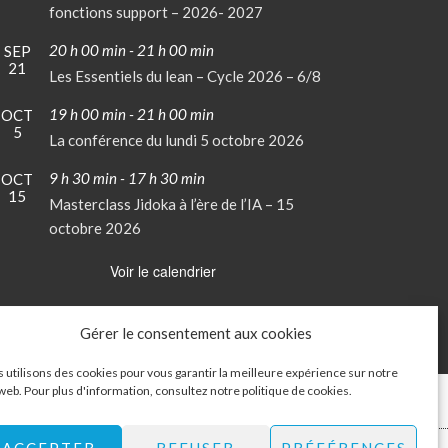
fonctions support – 2026- 2027
20 h 00 min
-
21 h 00 min
SEP
21
Les Essentiels du lean – Cycle 2026 – 6/8
19 h 00 min
-
21 h 00 min
OCT
5
La conférence du lundi 5 octobre 2026
9 h 30 min
-
17 h 30 min
OCT
15
Masterclass Jidoka à l’ère de l’IA – 15
octobre 2026
Voir le calendrier
Gérer le consentement aux cookies
 utilisons des cookies pour vous garantir la meilleure expérience sur notre
 web. Pour plus d'information, consultez notre
politique de cookies
.
Mon Compte
Contactez-nous
ACCEPTER
REFUSER
PRÉFÉRENCES