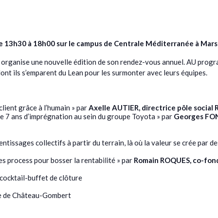
13h30 à 18h00 sur le campus de Centrale Méditerranée à Marsei
ce organise une nouvelle édition de son rendez-vous annuel. AU prog
ont ils s’emparent du Lean pour les surmonter avec leurs équipes.
client grâce à l’humain » par
Axelle AUTIER, directrice pôle socia
de 7 ans d’imprégnation au sein du groupe Toyota » par
Georges FONZ
ntissages collectifs à partir du terrain, là où la valeur se crée par 
s process pour bosser la rentabilité » par
Romain ROQUES, co-fonda
cocktail-buffet de clôture
le de Château-Gombert