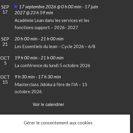
Mis
17 septembre 2026 @ 0 h 00 min
-
17 juin
SEP
17
en
2027 @ 23 h 59 min
avant
Académie Lean dans les services et les
fonctions support – 2026- 2027
20 h 00 min
-
21 h 00 min
SEP
21
Les Essentiels du lean – Cycle 2026 – 6/8
19 h 00 min
-
21 h 00 min
OCT
5
La conférence du lundi 5 octobre 2026
9 h 30 min
-
17 h 30 min
OCT
15
Masterclass Jidoka à l’ère de l’IA – 15
octobre 2026
Voir le calendrier
Gérer le consentement aux cookies