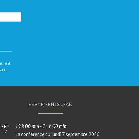
llement
 ces
ÉVÈNEMENTS LEAN
19 h 00 min
-
21 h 00 min
SEP
7
La conférence du lundi 7 septembre 2026