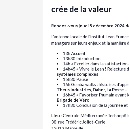
crée de la valeur
Rendez-vous jeudi 5 décembre 2024 de 
L’antenne locale de l’Institut Lean Fran
managers sur leurs enjeux et la manière d
13h Accueil
13h30 Introduction
14h « Exceller dans la satisfaction 
14h45 « Vivre le Lean ! Relecture 
systèmes complexes
15h30 Pause
16h Gemba walks : histoires d’appre
Theus Industries, Daher, La Poste…
16h45 « Favoriser l’humain avant le
Brigade de Véro
17h30 Conclusion de la journée et 
Lieu
: Centrale Méditerranée Technopô
38, rue Frédéric Joliot-Curie
13013 Marseille