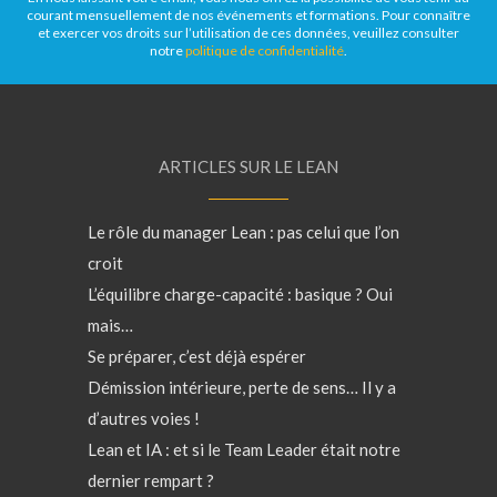
courant mensuellement de nos événements et formations. Pour connaître
et exercer vos droits sur l’utilisation de ces données, veuillez consulter
notre
politique de confidentialité
.
ARTICLES SUR LE LEAN
Le rôle du manager Lean : pas celui que l’on
croit
L’équilibre charge-capacité : basique ? Oui
mais…
Se préparer, c’est déjà espérer
Démission intérieure, perte de sens… Il y a
d’autres voies !
Lean et IA : et si le Team Leader était notre
dernier rempart ?