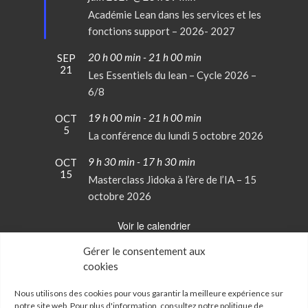
avant
Académie Lean dans les services et les
fonctions support – 2026- 2027
20 h 00 min
-
21 h 00 min
SEP
21
Les Essentiels du lean – Cycle 2026 –
6/8
19 h 00 min
-
21 h 00 min
OCT
5
La conférence du lundi 5 octobre 2026
9 h 30 min
-
17 h 30 min
OCT
15
Masterclass Jidoka à l’ère de l’IA – 15
octobre 2026
Voir le calendrier
Gérer le consentement aux
cookies
Conditions Générales de Vente
Mentions Légales
Nous utilisons des cookies pour vous garantir la meilleure expérience sur
notre site web. Pour plus d'information, consultez notre
politique de