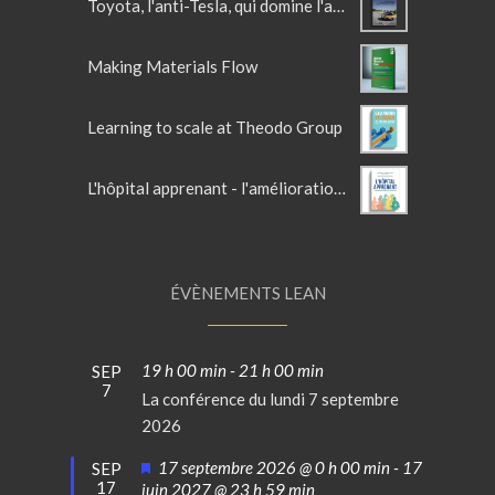
Toyota, l'anti-Tesla, qui domine l'automobile
Making Materials Flow
Learning to scale at Theodo Group
L'hôpital apprenant - l'amélioration continue au service du soin
ÉVÈNEMENTS LEAN
19 h 00 min
-
21 h 00 min
SEP
7
La conférence du lundi 7 septembre
2026
Mis
17 septembre 2026 @ 0 h 00 min
-
17
SEP
17
en
juin 2027 @ 23 h 59 min