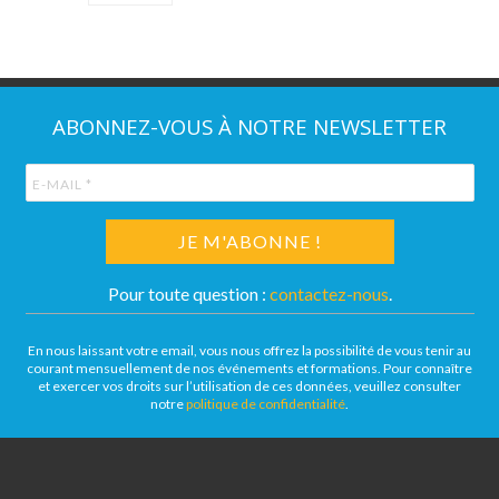
ABONNEZ-VOUS À NOTRE NEWSLETTER
Pour toute question :
contactez-nous
.
En nous laissant votre email, vous nous offrez la possibilité de vous tenir au
courant mensuellement de nos événements et formations. Pour connaître
et exercer vos droits sur l’utilisation de ces données, veuillez consulter
notre
politique de confidentialité
.