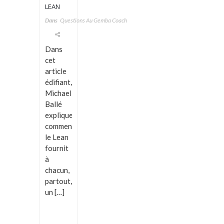
LEAN
C’EST LE
Dans
Questions Au Gemba Coach
DÉVELOPPEMENT
PERSONNEL
Dans
cet
article
édifiant,
Michael
Ballé
explique
comment
le Lean
fournit
à
chacun,
partout,
un […]