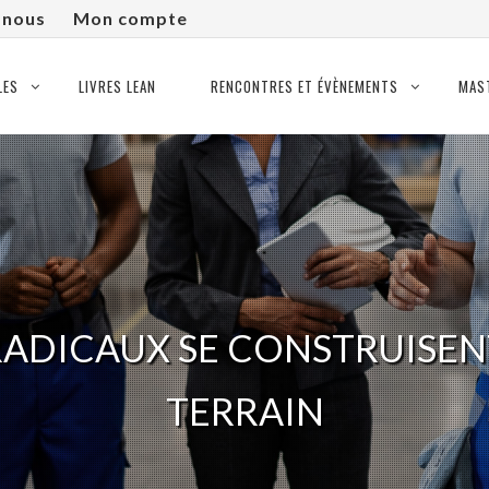
-nous
Mon compte
LES
LIVRES LEAN
RENCONTRES ET ÉVÈNEMENTS
MAS
DICAUX SE CONSTRUISENT 
TERRAIN