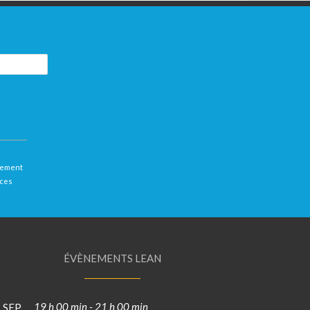
llement
 ces
ÉVÈNEMENTS LEAN
19 h 00 min
-
21 h 00 min
SEP