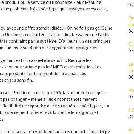
le produit ou le service qu’il souhaite – au niveau de
02
si un problème très spécifique qu’il essaye de résoudre,
Qu
me
qu’avec une offre standardisée. « On ne fait pas ça. Ça ne
06
. » Un commercial attentif à son client essaiera de l’aider
très contraint par le système. D’ailleurs, un des principes
Cli
omme un
individu
et non des segments ou catégories.
05
ngement est un casse-tête sans fin. Rien que les
La 
 si on ne pratique pas le SMED d’arrache-pied. Les
l’
aux produits sont souvent des traumas. Les
08
 crises sans fin.
Po
hoses. Premièrement, leur offrir la valeur de base qu’ils
05
oit pas changer – même si les circonstances mènent
a flexibilité de répondre à leurs requêtes spécifiques, sur
Su
Troisièmement, suivre l’évolution de leurs goûts et
31
ps.
Ap
ts font sens – on voit bien que sans une offre plus large