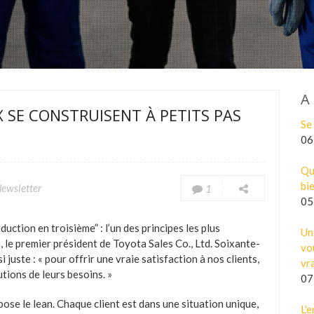
A
SE CONSTRUISENT À PETITS PAS
Se
06
Qu
bi
Newsletter
1
05
uction en troisième” : l’un des principes les plus
Un
 le premier président de Toyota Sales Co., Ltd. Soixante-
vo
i juste : « pour offrir une vraie satisfaction à nos clients,
vr
tions de leurs besoins. »
07
 pose le lean. Chaque client est dans une situation unique,
L'e