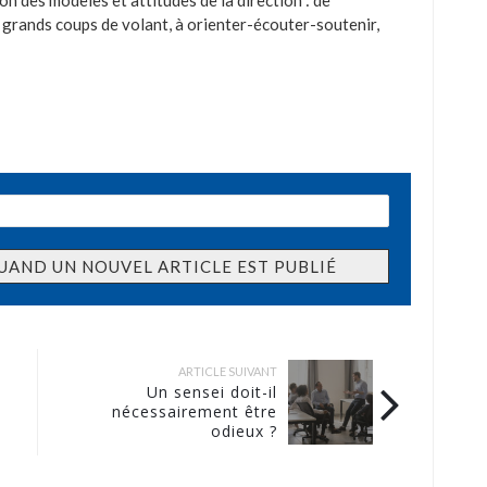
on des modèles et attitudes de la direction : de
rands coups de volant, à orienter-écouter-soutenir,
ARTICLE SUIVANT
Un sensei doit-il
nécessairement être
odieux ?