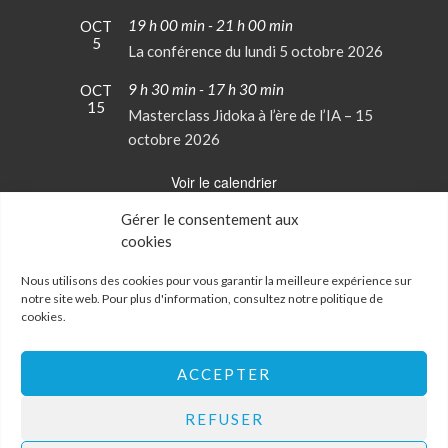
19 h 00 min
-
21 h 00 min
OCT
5
La conférence du lundi 5 octobre 2026
9 h 30 min
-
17 h 30 min
OCT
15
Masterclass Jidoka à l’ère de l’IA – 15
octobre 2026
Voir le calendrier
Gérer le consentement aux
cookies
Conditions Générales de Vente
Mentions Légales
Nous utilisons des cookies pour vous garantir la meilleure expérience sur
notre site web. Pour plus d'information, consultez notre
politique de
cookies
.
Politique de confidentialité
Politique de cookies
Mon Compte
ACCEPTER
Contactez-nous
REFUSER