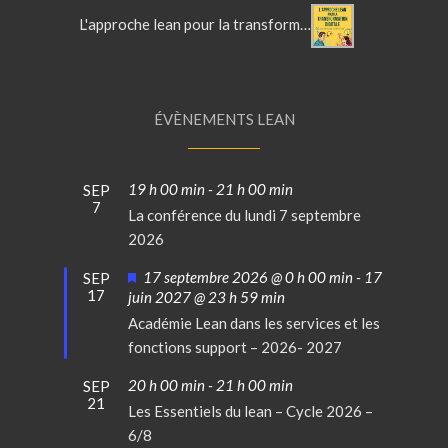
L'approche lean pour la transformation digitale
ÉVÈNEMENTS LEAN
19 h 00 min
-
21 h 00 min
SEP
7
La conférence du lundi 7 septembre
2026
Mis
17 septembre 2026 @ 0 h 00 min
-
17
SEP
17
en
juin 2027 @ 23 h 59 min
avant
Académie Lean dans les services et les
fonctions support – 2026- 2027
20 h 00 min
-
21 h 00 min
SEP
21
Les Essentiels du lean – Cycle 2026 –
6/8