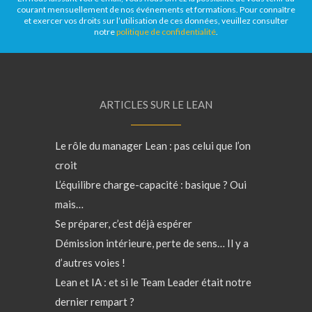
courant mensuellement de nos événements et formations. Pour connaître
et exercer vos droits sur l’utilisation de ces données, veuillez consulter
notre
politique de confidentialité
.
ARTICLES SUR LE LEAN
Le rôle du manager Lean : pas celui que l’on
croit
L’équilibre charge-capacité : basique ? Oui
mais…
Se préparer, c’est déjà espérer
Démission intérieure, perte de sens… Il y a
d’autres voies !
Lean et IA : et si le Team Leader était notre
dernier rempart ?