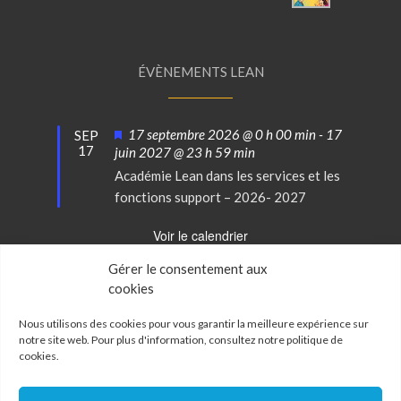
ÉVÈNEMENTS LEAN
Mis
17 septembre 2026 @ 0 h 00 min
-
17
SEP
17
en
juin 2027 @ 23 h 59 min
avant
Académie Lean dans les services et les
fonctions support – 2026- 2027
Voir le calendrier
Gérer le consentement aux
cookies
Conditions Générales de Vente
Mentions Légales
Nous utilisons des cookies pour vous garantir la meilleure expérience sur
notre site web. Pour plus d'information, consultez notre
politique de
cookies
.
Politique de confidentialité
Politique de cookies
Mon Compte