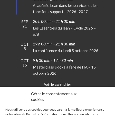
avant
Académie Lean dans les services et les
fonctions support – 2026- 2027
20 h 00 min
-
21 h 00 min
SEP
21
Les Essentiels du lean – Cycle 2026 –
6/8
19 h 00 min
-
21 h 00 min
OCT
5
La conférence du lundi 5 octobre 2026
9 h 30 min
-
17 h 30 min
OCT
15
Masterclass Jidoka à l’ère de l’IA – 15
octobre 2026
Voir le calendrier
Gérer le consentement aux
cookies
Conditions Générales de Vente
Mentions Légales
Nous utilisons des cookies pour vous garantir la meilleure expérience sur
notre site web. Pour plus d'information, consultez notre
politique de