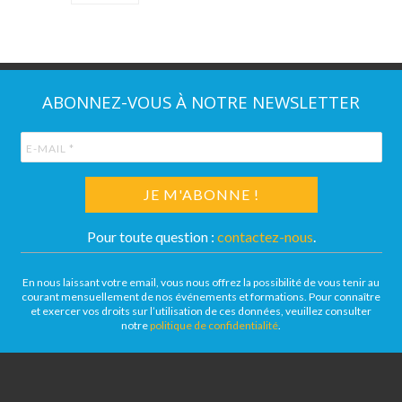
ABONNEZ-VOUS À NOTRE NEWSLETTER
Pour toute question :
contactez-nous
.
En nous laissant votre email, vous nous offrez la possibilité de vous tenir au
courant mensuellement de nos événements et formations. Pour connaître
et exercer vos droits sur l’utilisation de ces données, veuillez consulter
notre
politique de confidentialité
.