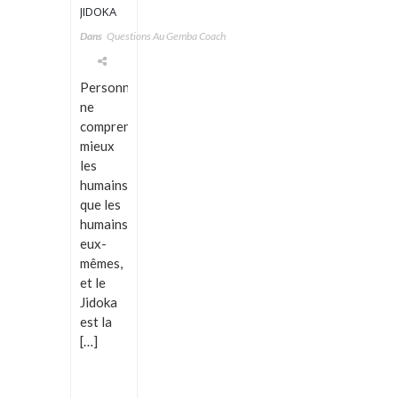
JIDOKA
N’EST
Dans
Questions Au Gemba Coach
QUE DU
FORDISME
Personne
ne
comprend
mieux
les
humains
que les
humains
eux-
mêmes,
et le
Jidoka
est la
[…]