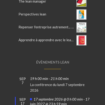
The lean manager
Perspectives lean
Repenser l'entreprise autrement... avec le lean
Apprendre à apprendre avec le lean - accélérateur d'intelligence collective
ÉVÈNEMENTS LEAN
19 h 00 min
-
21 h 00 min
SEP
7
La conférence du lundi 7 septembre
2026
Mis
17 septembre 2026 @ 0 h 00 min
-
17
SEP
17
en
juin 2027 @ 23 h 59 min