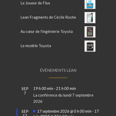
Le Joueur de Flux
Lean Fragments de Cécile Roche
Au cœur de l'ingénierie Toyota
Le modèle Toyota
ÉVÈNEMENTS LEAN
19 h 00 min
-
21 h 00 min
SEP
7
La conférence du lundi 7 septembre
2026
Mis
17 septembre 2026 @ 0 h 00 min
-
17
SEP
17