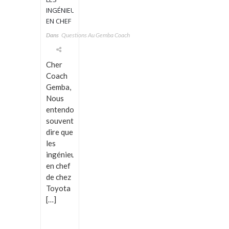
INGÉNIEURS
EN CHEF
CHEZ
Dans
Questions Au Gemba Coach
TOYOTA
Cher
Coach
Gemba,
Nous
entendons
souvent
dire que
les
ingénieurs
en chef
de chez
Toyota
[…]