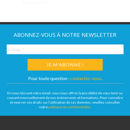
ABONNEZ-VOUS À NOTRE NEWSLETTER
Pour toute question :
contactez-nous
.
En nous laissant votre email, vous nous offrez la possibilité de vous tenir au
courant mensuellement de nos événements et formations. Pour connaître
et exercer vos droits sur l’utilisation de ces données, veuillez consulter
notre
politique de confidentialité
.