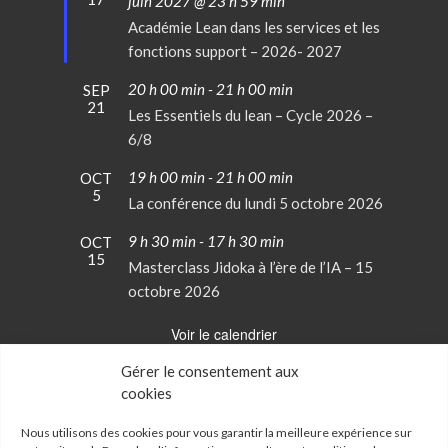
en
juin 2027 @ 23 h 59 min
avant
Académie Lean dans les services et les
fonctions support – 2026- 2027
20 h 00 min
-
21 h 00 min
SEP
21
Les Essentiels du lean – Cycle 2026 –
6/8
19 h 00 min
-
21 h 00 min
OCT
5
La conférence du lundi 5 octobre 2026
9 h 30 min
-
17 h 30 min
OCT
15
Masterclass Jidoka à l’ère de l’IA – 15
octobre 2026
Voir le calendrier
Gérer le consentement aux
cookies
Conditions Générales de Vente
Mentions Légales
Nous utilisons des cookies pour vous garantir la meilleure expérience sur