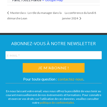
Masterclass : Le rôle du manager dans la
La conférence du lundi 8
démarche Lean
janvier 2024
ABONNEZ-VOUS À NOTRE NEWSLETTER
Pour toute question :
contactez-nous
.
En nous laissant votre email, vous nous offrez la possibilité de vous tenir au
courant mensuellement de nos événements et formations. Pour connaître
et exercer vos droits sur l’utilisation de ces données, veuillez consulter
notre
politique de confidentialité
.