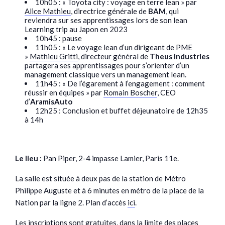
10h05 : « Toyota city : voyage en terre lean » par
Alice Mathieu
, directrice générale de
BAM
, qui
reviendra sur ses apprentissages lors de son lean
Learning trip au Japon en 2023
10h45 : pause
11h05 : « Le voyage lean d’un dirigeant de PME
»
Mathieu Gritti
, directeur général de
Theus Industries
partagera ses apprentissages pour s’orienter d’un
management classique vers un management lean.
11h45 : « De l’égarement à l’engagement : comment
réussir en équipes » par
Romain Boscher
, CEO
d’
AramisAuto
12h25 : Conclusion et buffet déjeunatoire de 12h35
à 14h
Le lieu :
Pan Piper, 2-4 impasse Lamier, Paris 11e.
La salle est située à deux pas de la station de Métro
Philippe Auguste et à 6 minutes en métro de la place de la
Nation par la ligne 2. Plan d’accès
ici
.
Les inscriptions sont gratuites, dans la limite des places