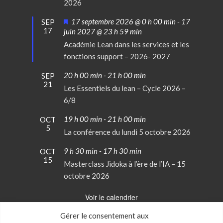
2026
Mis
17 septembre 2026 @ 0 h 00 min
-
17
SEP
17
en
juin 2027 @ 23 h 59 min
avant
Académie Lean dans les services et les
fonctions support – 2026- 2027
20 h 00 min
-
21 h 00 min
SEP
21
Les Essentiels du lean – Cycle 2026 –
6/8
19 h 00 min
-
21 h 00 min
OCT
5
La conférence du lundi 5 octobre 2026
9 h 30 min
-
17 h 30 min
OCT
15
Masterclass Jidoka à l’ère de l’IA – 15
octobre 2026
Voir le calendrier
Gérer le consentement aux